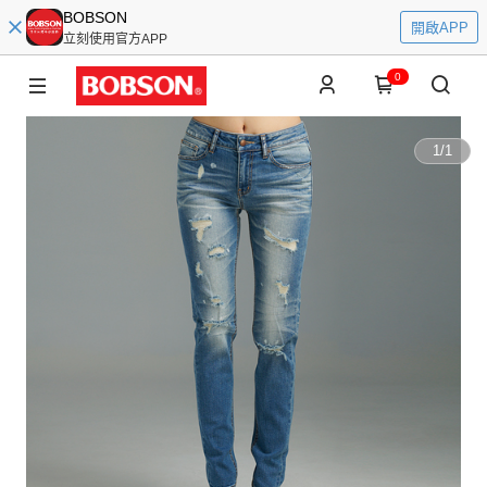
BOBSON
開啟APP
立刻使用官方APP
0
1
/
1