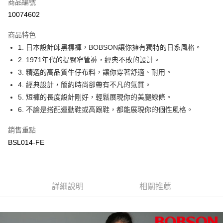
商品編號
信用卡分期付款
10074602
3 期 0 利率 每期
NT$1,163
21家銀行
商品特色
6 期 0 利率 每期
NT$581
21家銀行
合作金庫商業銀行
第一商業銀行
1. 日本設計師黑標褲，BOBSON讓你擁有獨特的日系風格。
華南商業銀行
彰化商業銀行
12 期 0 利率 每期
NT$290
21家銀行
合作金庫商業銀行
第一商業銀行
2. 1971年代的提臀窄管褲，經典不敗的設計。
上海商業儲蓄銀行
台北富邦商業銀行
華南商業銀行
彰化商業銀行
24 期 0 利率 每期
NT$145
20家銀行
合作金庫商業銀行
第一商業銀行
國泰世華商業銀行
兆豐國際商業銀行
3. 精選的高品質牛仔布料，讓你穿著舒適、耐用。
上海商業儲蓄銀行
台北富邦商業銀行
華南商業銀行
彰化商業銀行
臺灣中小企業銀行
台中商業銀行
合作金庫商業銀行
第一商業銀行
4. 經典設計，簡約時尚卻帶有不凡的氣質。
Apple Pay
國泰世華商業銀行
兆豐國際商業銀行
上海商業儲蓄銀行
台北富邦商業銀行
匯豐（台灣）商業銀行
華泰商業銀行
華南商業銀行
彰化商業銀行
臺灣中小企業銀行
台中商業銀行
5. 短褲的長度設計剛好，輕鬆展現你的美腿線條。
國泰世華商業銀行
兆豐國際商業銀行
聯邦商業銀行
遠東國際商業銀行
Google Pay
上海商業儲蓄銀行
台北富邦商業銀行
匯豐（台灣）商業銀行
華泰商業銀行
6. 不論是搭配運動鞋或高跟鞋，都能展現你的個性風格。
臺灣中小企業銀行
台中商業銀行
元大商業銀行
永豐商業銀行
兆豐國際商業銀行
臺灣中小企業銀行
聯邦商業銀行
遠東國際商業銀行
匯豐（台灣）商業銀行
華泰商業銀行
ATM付款
玉山商業銀行
星展（台灣）商業銀行
台中商業銀行
匯豐（台灣）商業銀行
元大商業銀行
永豐商業銀行
銷售重點
聯邦商業銀行
遠東國際商業銀行
台新國際商業銀行
中國信託商業銀行
華泰商業銀行
聯邦商業銀行
玉山商業銀行
星展（台灣）商業銀行
BSL014-FE
元大商業銀行
永豐商業銀行
台灣樂天信用卡公司
遠東國際商業銀行
元大商業銀行
運送方式
台新國際商業銀行
中國信託商業銀行
玉山商業銀行
星展（台灣）商業銀行
永豐商業銀行
玉山商業銀行
台灣樂天信用卡公司
台新國際商業銀行
中國信託商業銀行
付款後全家取貨
星展（台灣）商業銀行
台新國際商業銀行
台灣樂天信用卡公司
每筆NT$60，滿NT$1,000(含以上)免運費
中國信託商業銀行
台灣樂天信用卡公司
詳細說明
相關推薦
付款後萊爾富取貨
每筆NT$60，滿NT$1,000(含以上)免運費