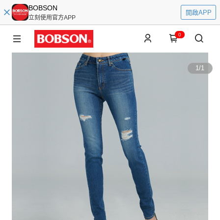
BOBSON
開啟APP
立刻使用官方APP
0
1
/
1