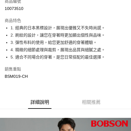
商品編號
信用卡分期付款
10073510
3 期 0 利率 每期
NT$1,096
21家銀行
商品特色
6 期 0 利率 每期
NT$548
21家銀行
合作金庫商業銀行
第一商業銀行
1. 經典的日本黑標設計，展現出優雅又不失時尚感。
華南商業銀行
彰化商業銀行
12 期 0 利率 每期
NT$274
21家銀行
合作金庫商業銀行
第一商業銀行
2. 刷紋的設計，讓您在穿著時更加顯出個性與品味。
上海商業儲蓄銀行
台北富邦商業銀行
華南商業銀行
彰化商業銀行
24 期 0 利率 每期
NT$137
20家銀行
合作金庫商業銀行
第一商業銀行
國泰世華商業銀行
兆豐國際商業銀行
3. 彈性布料的使用，給您更加舒適的穿著體驗。
上海商業儲蓄銀行
台北富邦商業銀行
華南商業銀行
彰化商業銀行
臺灣中小企業銀行
台中商業銀行
合作金庫商業銀行
第一商業銀行
4. 精緻的細節處理與裁剪，展現出品質與細膩之處。
Apple Pay
國泰世華商業銀行
兆豐國際商業銀行
上海商業儲蓄銀行
台北富邦商業銀行
匯豐（台灣）商業銀行
華泰商業銀行
華南商業銀行
彰化商業銀行
臺灣中小企業銀行
台中商業銀行
5. 適合不同場合的穿著，是您日常搭配的最佳選擇。
國泰世華商業銀行
兆豐國際商業銀行
聯邦商業銀行
遠東國際商業銀行
Google Pay
上海商業儲蓄銀行
台北富邦商業銀行
匯豐（台灣）商業銀行
華泰商業銀行
臺灣中小企業銀行
台中商業銀行
元大商業銀行
永豐商業銀行
兆豐國際商業銀行
臺灣中小企業銀行
銷售重點
聯邦商業銀行
遠東國際商業銀行
匯豐（台灣）商業銀行
華泰商業銀行
ATM付款
玉山商業銀行
星展（台灣）商業銀行
台中商業銀行
匯豐（台灣）商業銀行
元大商業銀行
永豐商業銀行
BSM019-CH
聯邦商業銀行
遠東國際商業銀行
台新國際商業銀行
中國信託商業銀行
華泰商業銀行
聯邦商業銀行
玉山商業銀行
星展（台灣）商業銀行
元大商業銀行
永豐商業銀行
台灣樂天信用卡公司
遠東國際商業銀行
元大商業銀行
運送方式
台新國際商業銀行
中國信託商業銀行
玉山商業銀行
星展（台灣）商業銀行
永豐商業銀行
玉山商業銀行
台灣樂天信用卡公司
台新國際商業銀行
中國信託商業銀行
付款後全家取貨
星展（台灣）商業銀行
台新國際商業銀行
台灣樂天信用卡公司
詳細說明
相關推薦
每筆NT$60，滿NT$1,000(含以上)免運費
中國信託商業銀行
台灣樂天信用卡公司
付款後萊爾富取貨
每筆NT$60，滿NT$1,000(含以上)免運費