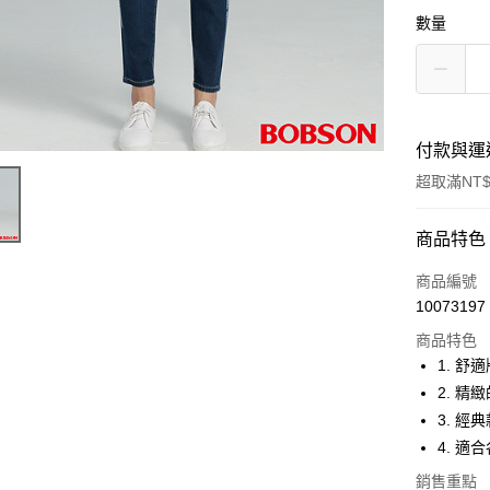
數量
付款與運
超取滿NT$
付款方式
商品特色
信用卡一
商品編號
10073197
Apple Pay
商品特色
ATM付款
1. 
2. 
3. 
運送方式
4. 
付款後全
銷售重點