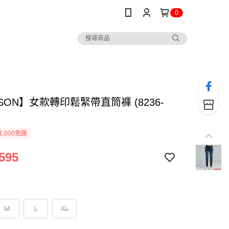
0
SON】女款轉印鬆緊帶直筒褲 (8236-
1,000免運
595
M
L
XL