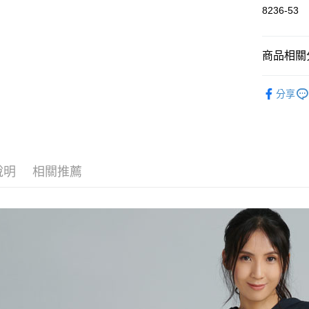
每筆NT$6
8236-53
付款後萊
每筆NT$6
商品相關分
付款後7-1
人氣商品
分享
每筆NT$6
女裝
直
宅配
全館滿300
每筆NT$8
爸氣有型↘
說明
相關推薦