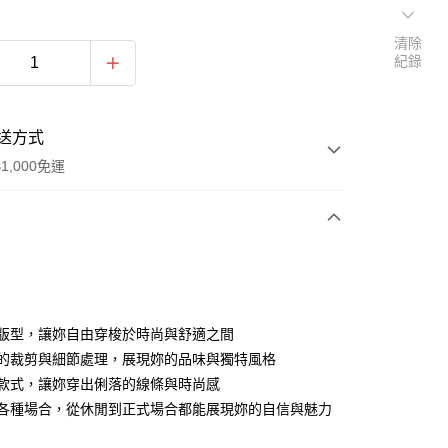
清除
紀錄
送方式
1,000免運
次付款
舒適版型，讓妳自由穿梭於時尚與舒適之間
精緻的裁剪與細節處理，展現妳的品味與獨特風格
經典款式，讓妳穿出俐落的線條與時尚感
適合各種場合，從休閒到正式場合都能展現妳的自信與魅力
家取貨