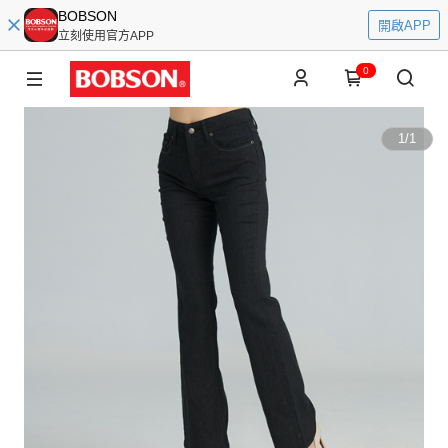
BOBSON
開啟APP
立刻使用官方APP
0
1
/
1