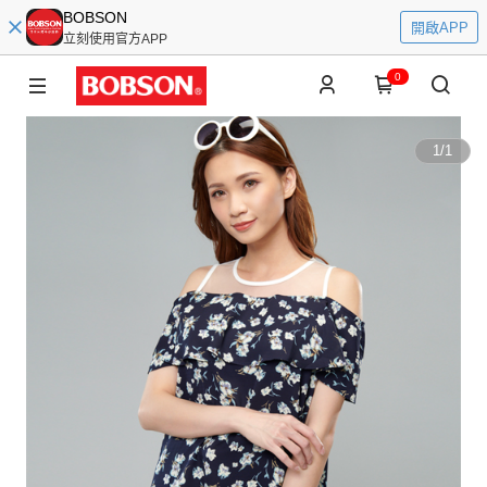
BOBSON
開啟APP
立刻使用官方APP
0
1
/
1